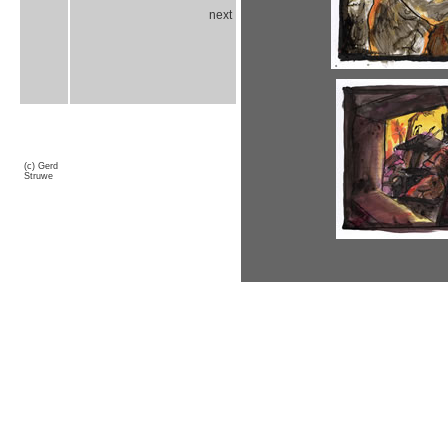
next
(c) Gerd
Struwe