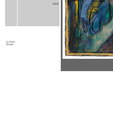
next
(c) Gerd
Struwe