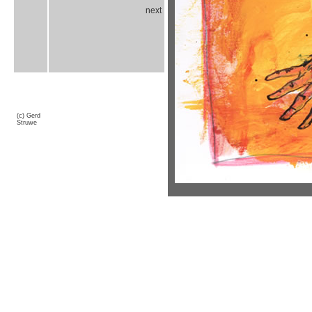
next
(c) Gerd
Struwe