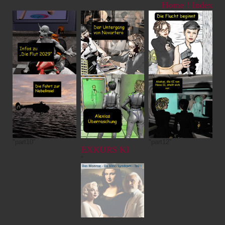
Home
!
Index
"part10"
"part12"
EXKURS KI
"